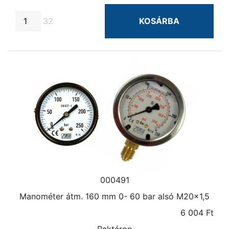
32
KOSÁRBA
000491
Manométer átm. 160 mm 0- 60 bar alsó M20×1,5
6 004 Ft
Raktáron