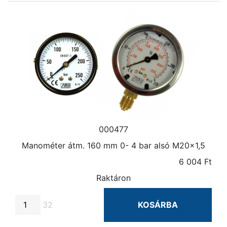
000477
Manométer átm. 160 mm 0- 4 bar alsó M20×1,5
6 004 Ft
Raktáron
32
KOSÁRBA