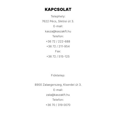
KAPCSOLAT
Telephely:
7622 Pécs, Siklósi út 3.
E-mail:
kasza@kaszakft.hu
Telefon:
+36 72 / 222-688
+36 72 / 211-954
Fax:
+36 72 / 515-125
Fióktelep:
8900 Zalaegerszeg, Kiserdei út 3.
E-mail:
zala@kaszakft.hu
Telefon:
+36 70 / 319 0070