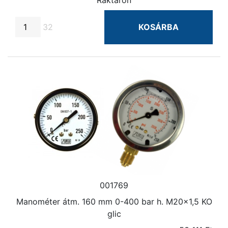
32
KOSÁRBA
001769
Manométer átm. 160 mm 0-400 bar h. M20×1,5 KO
glic