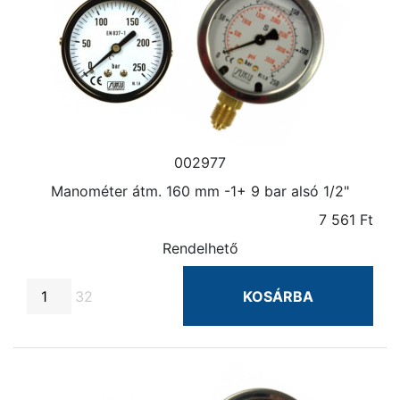
002977
Manométer átm. 160 mm -1+ 9 bar alsó 1/2"
7 561 Ft
Rendelhető
32
KOSÁRBA