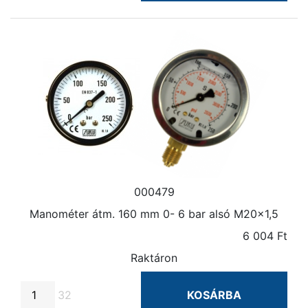
000479
Manométer átm. 160 mm 0- 6 bar alsó M20×1,5
6 004 Ft
Raktáron
32
KOSÁRBA