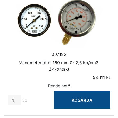
007192
Manométer átm. 160 mm 0- 2,5 kp/cm2,
2×kontakt
53 111 Ft
Rendelhető
32
KOSÁRBA